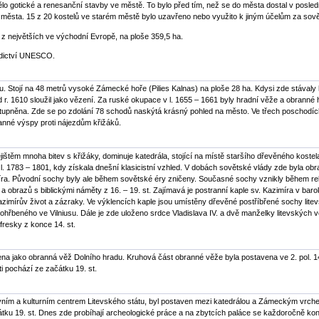
ělo gotické a renesanční stavby ve městě. To bylo před tím, než se do města dostal v posled
u města. 15 z 20 kostelů ve starém městě bylo uzavřeno nebo využito k jiným účelům za sově
 z největších ve východní Evropě, na ploše 359,5 ha.
ědictví UNESCO.
. Stojí na 48 metrů vysoké Zámecké hoře (Pilies Kalnas) na ploše 28 ha. Kdysi zde stávaly hr
r. 1610 sloužil jako vězení. Za ruské okupace v l. 1655 – 1661 byly hradní věže a obranné 
tupněna. Zde se po zdolání 78 schodů naskýtá krásný pohled na město. Ve třech poschodích 
ranné výspy proti nájezdům křižáků.
ějištěm mnoha bitev s křižáky, dominuje katedrála, stojící na místě staršího dřevěného koste
v l. 1783 – 1801, kdy získala dnešní klasicistní vzhled. V dobách sovětské vlády zde byla ob
imíra. Původní sochy byly ale během sovětské éry zničeny. Současné sochy vznikly během reko
 a obrazů s biblickými náměty z 16. – 19. st. Zajímavá je postranní kaple sv. Kazimíra v baro
azimírův život a zázraky. Ve výklencích kaple jsou umístěny dřevěné postříbřené sochy litev
hřbeného ve Vilniusu. Dále je zde uloženo srdce Vladislava IV. a dvě manželky litevských v
 fresky z konce 14. st.
ena jako obranná věž Dolního hradu. Kruhová část obranné věže byla postavena ve 2. pol. 14.
 pochází ze začátku 19. st.
tivním a kulturním centrem Litevského státu, byl postaven mezi katedrálou a Zámeckým vrche
ku 19. st. Dnes zde probíhají archeologické práce a na zbytcích paláce se každoročně konaj