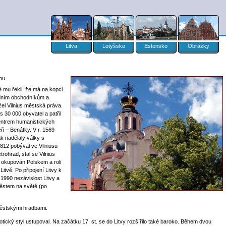
Litva
Lotyšsko
Estonsko
Obrázky
hu.
 mu řekli, že má na kopci
padním obchodníkům a
žel Vilnius městská práva.
 30 000 obyvatel a patřil
centrem humanistických
eň – Benátky. V r. 1569
ak nadělaly války s
1812 pobýval ve Vilniusu
ohrad, stal se Vilnius
 okupován Polskem a roli
tvě. Po připojení Litvy k
1990 nezávislost Litvy a
městem na světě (po
městskými hradbami.
tický styl ustupoval. Na začátku 17. st. se do Litvy rozšířilo také baroko. Během dvou