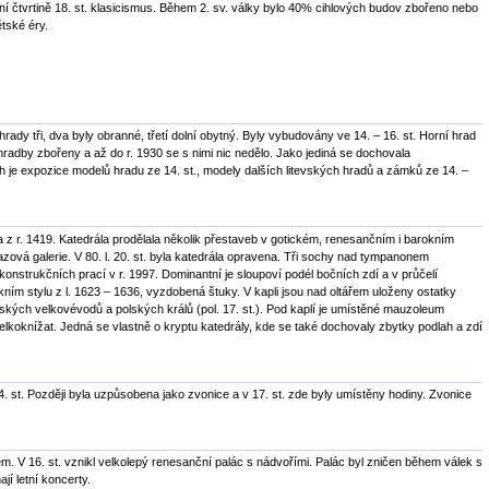
ní čtvrtině 18. st. klasicismus. Během 2. sv. války bylo 40% cihlových budov zbořeno nebo
tské éry.
ady tři, dva byly obranné, třetí dolní obytný. Byly vybudovány ve 14. – 16. st. Horní hrad
hradby zbořeny a až do r. 1930 se s nimi nic nedělo. Jako jediná se dochovala
je expozice modelů hradu ze 14. st., modely dalších litevských hradů a zámků ze 14. –
la z r. 1419. Katedrála prodělala několik přestaveb v gotickém, renesančním i barokním
razová galerie. V 80. l. 20. st. byla katedrála opravena. Tři sochy nad tympanonem
nstrukčních prací v r. 1997. Dominantní je sloupoví podél bočních zdí a v průčelí
kním stylu z l. 1623 – 1636, vyzdobená štuky. V kapli jsou nad oltářem uloženy ostatky
ských velkovévodů a polských králů (pol. 17. st.). Pod kaplí je umístěné mauzoleum
elkoknížat. Jedná se vlastně o kryptu katedrály, kde se také dochovaly zbytky podlah a zdí
 st. Později byla uzpůsobena jako zvonice a v 17. st. zde byly umístěny hodiny. Zvonice
m. V 16. st. vznikl velkolepý renesanční palác s nádvořími. Palác byl zničen během válek s
í letní koncerty.