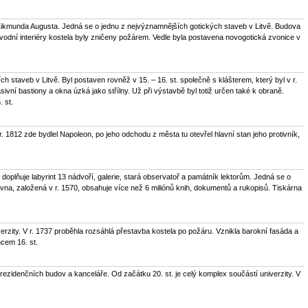
e Zikmunda Augusta. Jedná se o jednu z nejvýznamnějších gotických staveb v Litvě. Budova
ůvodní interiéry kostela byly zničeny požárem. Vedle byla postavena novogotická zvonice v
 staveb v Litvě. Byl postaven rovněž v 15. – 16. st. společně s klášterem, který byl v r.
vní bastiony a okna úzká jako střílny. Už při výstavbě byl totiž určen také k obraně.
 st.
r. 1812 zde bydlel Napoleon, po jeho odchodu z města tu otevřel hlavní stan jeho protivník,
doplňuje labyrint 13 nádvoří, galerie, stará observatoř a památník lektorům. Jedná se o
hovna, založená v r. 1570, obsahuje více než 6 miliónů knih, dokumentů a rukopisů. Tiskárna
verzity. V r. 1737 proběhla rozsáhlá přestavba kostela po požáru. Vznikla barokní fasáda a
cem 16. st.
 rezidenčních budov a kanceláře. Od začátku 20. st. je celý komplex součástí univerzity. V