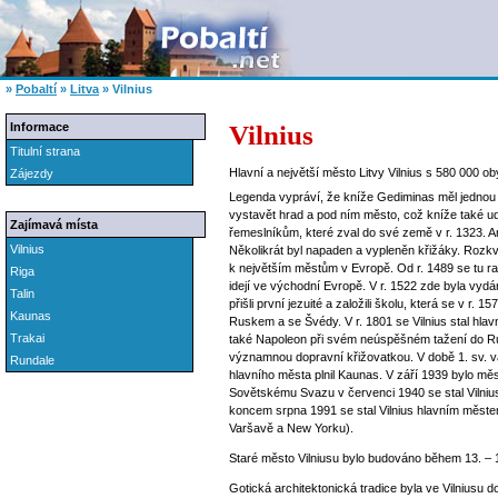
»
Pobaltí
»
Litva
»
Vilnius
Vilnius
Informace
Titulní strana
Hlavní a největší město Litvy Vilnius s 580 000 o
Zájezdy
Legenda vypráví, že kníže Gediminas měl jednou s
vystavět hrad a pod ním město, což kníže také u
Zajímavá místa
řemeslníkům, které zval do své země v r. 1323. Ar
Vilnius
Několikrát byl napaden a vypleněn křižáky. Rozkvět
k největším městům v Evropě. Od r. 1489 se tu raz
Riga
idejí ve východní Evropě. V r. 1522 zde byla vydán
Talin
přišli první jezuité a založili školu, která se v r
Kaunas
Ruskem a se Švédy. V r. 1801 se Vilnius stal hlavn
Trakai
také Napoleon při svém neúspěšném tažení do Rusk
významnou dopravní křižovatkou. V době 1. sv. v
Rundale
hlavního města plnil Kaunas. V září 1939 bylo mě
Sovětskému Svazu v červenci 1940 se stal Vilnius 
koncem srpna 1991 se stal Vilnius hlavním městem 
Varšavě a New Yorku).
Staré město Vilniusu bylo budováno během 13. – 1
Gotická architektonická tradice byla ve Vilniusu 