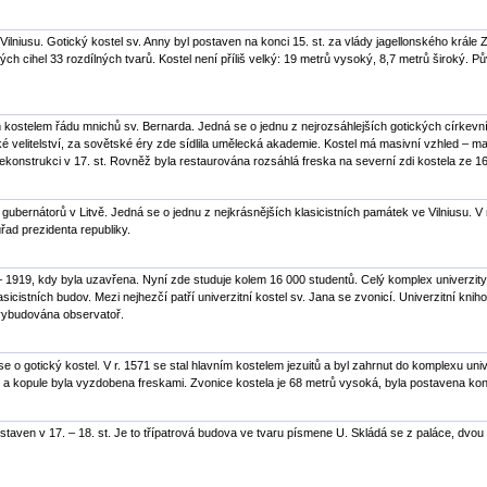
Vilniusu. Gotický kostel sv. Anny byl postaven na konci 15. st. za vlády jagellonského král
 cihel 33 rozdílných tvarů. Kostel není příliš velký: 19 metrů vysoký, 8,7 metrů široký. P
 kostelem řádu mnichů sv. Bernarda. Jedná se o jednu z nejrozsáhlejších gotických církevních
 velitelství, za sovětské éry zde sídlila umělecká akademie. Kostel má masivní vzhled – masi
ekonstrukci v 17. st. Rovněž byla restaurována rozsáhlá freska na severní zdi kostela ze 16.
í gubernátorů v Litvě. Jedná se o jednu z nejkrásnějších klasicistních památek ve Vilniusu. V 
řad prezidenta republiky.
 – 1919, kdy byla uzavřena. Nyní zde studuje kolem 16 000 studentů. Celý komplex univerzity 
icistních budov. Mezi nejhezčí patří univerzitní kostel sv. Jana se zvonicí. Univerzitní kni
a vybudována observatoř.
e o gotický kostel. V r. 1571 se stal hlavním kostelem jezuitů a byl zahrnut do komplexu uni
r a kopule byla vyzdobena freskami. Zvonice kostela je 68 metrů vysoká, byla postavena kon
staven v 17. – 18. st. Je to třípatrová budova ve tvaru písmene U. Skládá se z paláce, dvou