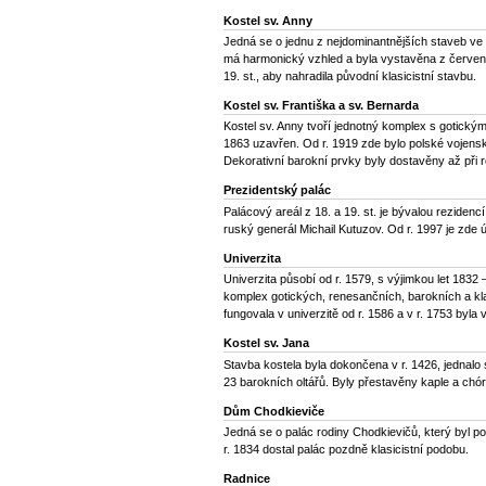
Kostel sv. Anny
Jedná se o jednu z nejdominantnějších staveb ve 
má harmonický vzhled a byla vystavěna z červených
19. st., aby nahradila původní klasicistní stavbu.
Kostel sv. Františka a sv. Bernarda
Kostel sv. Anny tvoří jednotný komplex s gotickým
1863 uzavřen. Od r. 1919 zde bylo polské vojenské
Dekorativní barokní prvky byly dostavěny až při r
Prezidentský palác
Palácový areál z 18. a 19. st. je bývalou rezidenc
ruský generál Michail Kutuzov. Od r. 1997 je zde ú
Univerzita
Univerzita působí od r. 1579, s výjimkou let 1832
komplex gotických, renesančních, barokních a klas
fungovala v univerzitě od r. 1586 a v r. 1753 byl
Kostel sv. Jana
Stavba kostela byla dokončena v r. 1426, jednalo s
23 barokních oltářů. Byly přestavěny kaple a chó
Dům Chodkieviče
Jedná se o palác rodiny Chodkievičů, který byl po
r. 1834 dostal palác pozdně klasicistní podobu.
Radnice