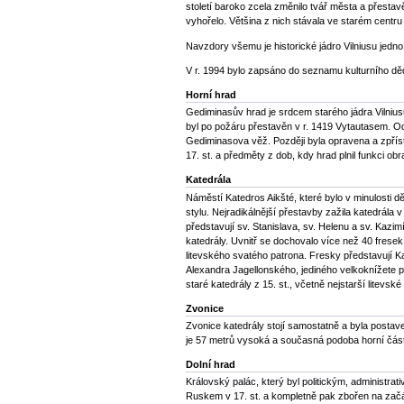
století baroko zcela změnilo tvář města a přestav
vyhořelo. Většina z nich stávala ve starém centr
Navzdory všemu je historické jádro Vilniusu jedno
V r. 1994 bylo zapsáno do seznamu kulturního d
Horní hrad
Gediminasův hrad je srdcem starého jádra Vilniusu
byl po požáru přestavěn v r. 1419 Vytautasem. Od 
Gediminasova věž. Později byla opravena a zpřís
17. st. a předměty z dob, kdy hrad plnil funkci ob
Katedrála
Náměstí Katedros Aikšté, které bylo v minulosti d
stylu. Nejradikálnější přestavby zažila katedrála 
představují sv. Stanislava, sv. Helenu a sv. Kaz
katedrály. Uvnitř se dochovalo více než 40 fresek
litevského svatého patrona. Fresky představují K
Alexandra Jagellonského, jediného velkoknížete po
staré katedrály z 15. st., včetně nejstarší litevské
Zvonice
Zvonice katedrály stojí samostatně a byla postav
je 57 metrů vysoká a současná podoba horní části
Dolní hrad
Královský palác, který byl politickým, administra
Ruskem v 17. st. a kompletně pak zbořen na začát