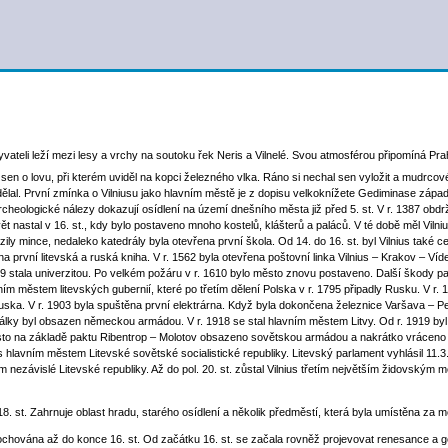
byvateli leží mezi lesy a vrchy na soutoku řek Neris a Vilnelé. Svou atmosférou připomíná Pra
en o lovu, při kterém uviděl na kopci železného vlka. Ráno si nechal sen vyložit a mudrcové
dělal. První zmínka o Vilniusu jako hlavním městě je z dopisu velkoknížete Gediminase zá
cheologické nálezy dokazují osídlení na území dnešního města již před 5. st. V r. 1387 obdr
 nastal v 16. st., kdy bylo postaveno mnoho kostelů, klášterů a paláců. V té době měl Vilnius
ily mince, nedaleko katedrály byla otevřena první škola. Od 14. do 16. st. byl Vilnius také 
a první litevská a ruská kniha. V r. 1562 byla otevřena poštovní linka Vilnius – Krakov – Víd
. 1579 stala univerzitou. Po velkém požáru v r. 1610 bylo město znovu postaveno. Další škody p
ím městem litevských gubernií, které po třetím dělení Polska v r. 1795 připadly Rusku. V r. 
a. V r. 1903 byla spuštěna první elektrárna. Když byla dokončena železnice Varšava – Petr
álky byl obsazen německou armádou. V r. 1918 se stal hlavním městem Litvy. Od r. 1919 byl
sto na základě paktu Ribentrop – Molotov obsazeno sovětskou armádou a nakrátko vráceno Li
hlavním městem Litevské sovětské socialistické republiky. Litevský parlament vyhlásil 11.3.
nezávislé Litevské republiky. Až do pol. 20. st. zůstal Vilnius třetím největším židovským 
8. st. Zahrnuje oblast hradu, starého osídlení a několik předměstí, která byla umístěna za 
dochována až do konce 16. st. Od začátku 16. st. se začala rovněž projevovat renesance a go