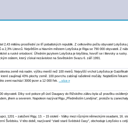
l 2,43 miliónu prostřední ze tří pobaltských republik. Z celkového počtu obyvatel Lotyšska
 a 2,3% Litevců. Největším a hlavním městem Lotyšska je Riga se 790 000 obyvateli. Z nábož
ické a ruské ortodoxní. Úředním jazykem Lotyšska je lotyština, hovoří se i litevsky a rusky. 
ckým státem, který získal nezávislost na Sovětském Svazu 6. září 1991.
polovina země má nadm. výšku menší než 100 metrů. Nejvyšší vrchol Lotyšska je Gaiziňkaln
, které zaujímají 43% plochy země. 100 povrchu zabírají rašelinné močály. Nejdelšími řekam
éto zemi nachází 3000 jezer a 12 000 řek.
...více »
600 obyvateli. Díky své poloze při ústí Daugavy do Rižského zálivu byla už pravěku osídlen
dem, jihem a severem. Napoleon nazýval Rigu „Předměstím Londýna“, protože tu zanechaly
upci, 1201 – založení Rigy, 13. – 15 století - Války mezi různými německými osadami, 16. sto
everní Švédsku. V této době, nazývané “zlaté staré švédské časy”, obchoduje Lotyšsko s cel