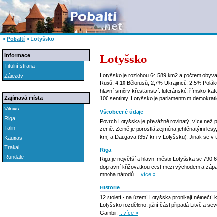
»
Pobaltí
»
Lotyšsko
Lotyšsko
Informace
Titulní strana
Lotyšsko je rozlohou 64 589 km2 a počtem obyvate
Zájezdy
Rusů, 4,10 Bělorusů, 2,7% Ukrajinců, 2,5% Poláků
hlavní směry křesťanství: luteránské, římsko-katol
Zajímavá místa
100 sentimy. Lotyšsko je parlamentním demokrati
Vilnius
Všeobecné údaje
Riga
Povrch Lotyšska je převážně rovinatý, více než 
Talin
země. Země je porostlá zejména jehličnatými lesy
km) a Daugava (357 km v Lotyšsku). Jinak se v t
Kaunas
Trakai
Riga
Rundale
Riga je největší a hlavní město Lotyšska se 790 
dopravní křižovatkou cest mezi východem a zápa
mnoha národů.
...více »
Historie
12.století - na území Lotyšska pronikají němečtí k
Lotyšsko rozděleno, jižní část připadá Litvě a s
Gambii.
...více »