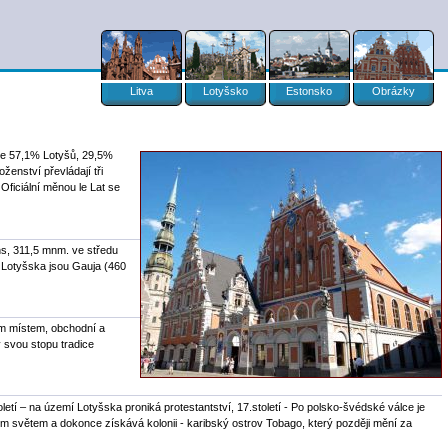
Litva
Lotyšsko
Estonsko
Obrázky
 je 57,1% Lotyšů, 29,5%
enství převládají tři
Oficiální měnou le Lat se
s, 311,5 mnm. ve středu
i Lotyšska jsou Gauja (460
ým místem, obchodní a
 svou stopu tradice
letí – na území Lotyšska proniká protestantství, 17.století - Po polsko-švédské válce je
ým světem a dokonce získává kolonii - karibský ostrov Tobago, který později mění za