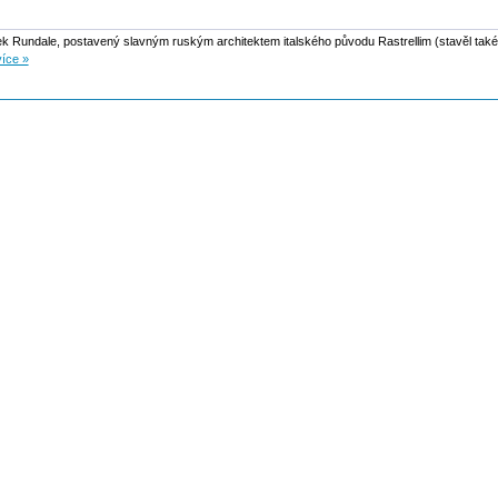
ek Rundale, postavený slavným ruským architektem italského původu Rastrellim (stavěl ta
více »