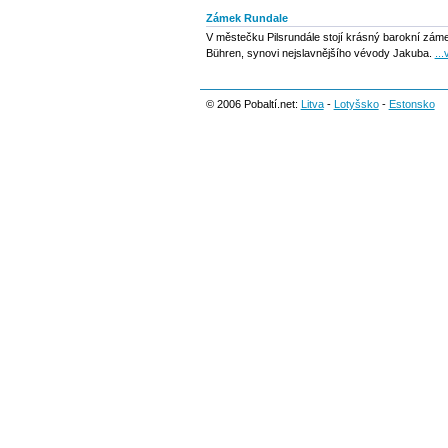
Zámek Rundale
V městečku Pilsrundále stojí krásný barokní zám
Bühren, synovi nejslavnějšího vévody Jakuba.
...
© 2006 Pobaltí.net:
Litva
-
Lotyšsko
-
Estonsko